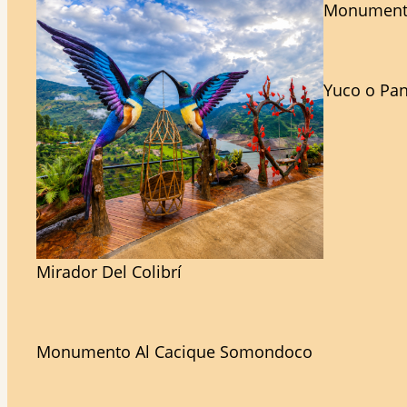
Monument
Yuco o Pan
Mirador Del Colibrí
Monumento Al Cacique Somondoco