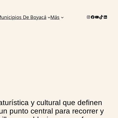
Instagram
Facebook
YouTube
TikTok
LinkedI
unicipios De Boyacá
Más
turística y cultural que definen
 punto central para recorrer y