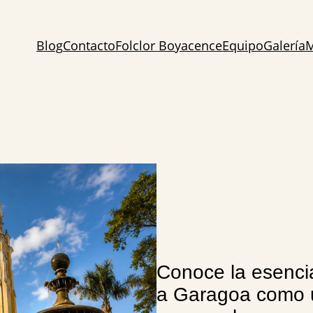
Blog
Contacto
Folclor Boyacence
Equipo
Galería
M
Conoce la esencia
a Garagoa como un