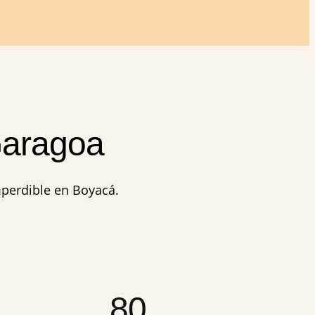
Garagoa
mperdible en Boyacá.
80