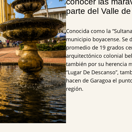
conocer las mara
parte del Valle de
Conocida como la “Sultana
municipio boyacense. Se 
promedio de 19 grados ce
arquitectónico colonial b
también por su herencia m
“Lugar De Descanso”, tamb
hacen de Garagoa el punto
región.