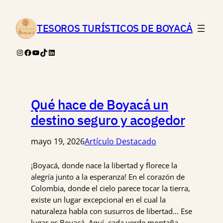
TESOROS TURÍSTICOS DE BOYACÁ
Instagram
Facebook
YouTube
TikTok
LinkedIn
Qué hace de Boyacá un
destino seguro y acogedor
mayo 19, 2026
Artículo Destacado
¡Boyacá, donde nace la libertad y florece la
alegría junto a la esperanza! En el corazón de
Colombia, donde el cielo parece tocar la tierra,
existe un lugar excepcional en el cual la
naturaleza habla con susurros de libertad… Ese
lugar es Boyacá. Aquí, cada verde montaña