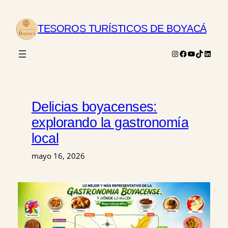
Saltar
al
TESOROS TURÍSTICOS DE BOYACÁ
contenido
Instagram
Facebook
YouTube
TikTok
Linked
Delicias boyacenses:
explorando la gastronomía
local
mayo 16, 2026