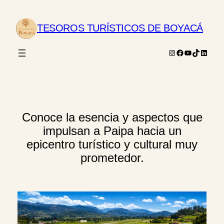
Saltar
al
TESOROS TURÍSTICOS DE BOYACÁ
contenido
Instagram
Facebook
YouTube
TikTok
Linked
Conoce la esencia y aspectos que
impulsan a Paipa hacia un
epicentro turístico y cultural muy
prometedor.