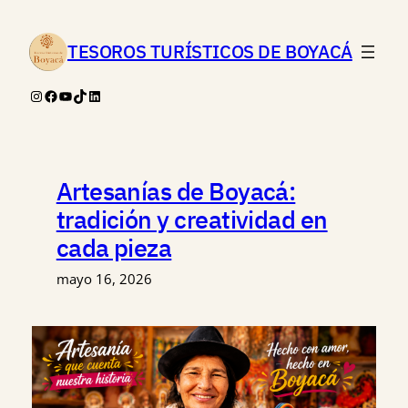
Saltar
al
TESOROS TURÍSTICOS DE BOYACÁ
contenido
Instagram
Facebook
YouTube
TikTok
LinkedIn
Artesanías de Boyacá:
tradición y creatividad en
cada pieza
mayo 16, 2026