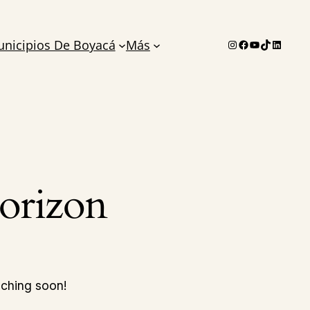
Instagram
Facebook
YouTube
TikTok
LinkedI
nicipios De Boyacá
Más
horizon
nching soon!