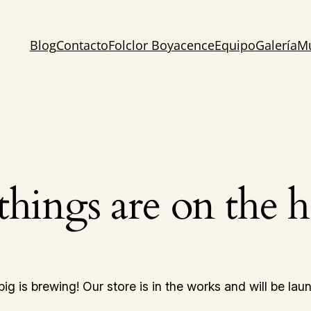
Blog
Contacto
Folclor Boyacence
Equipo
Galería
Mu
things are on the 
ig is brewing! Our store is in the works and will be lau