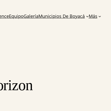
cence
Equipo
Galería
Municipios De Boyacá
Más
orizon