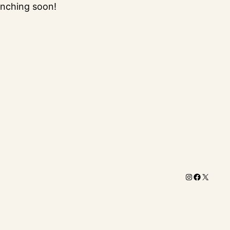
unching soon!
Instagram
Facebook
X